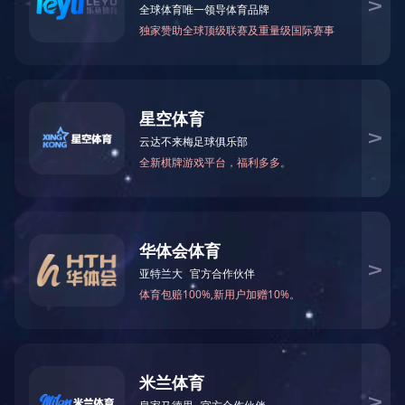
留置针贴切片包装机
留置针贴切片包装机
高速创口贴机
水胶体整套设备



新闻资讯
更多 +
NEWS
首页
电话
短信